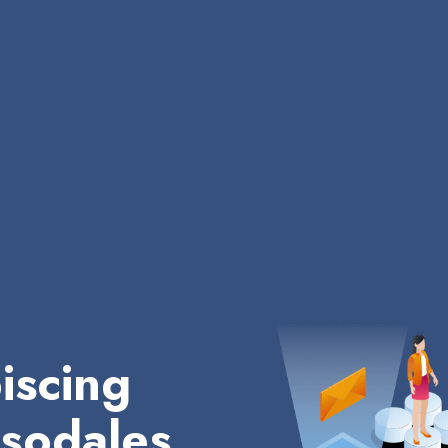
iscing
 sodales