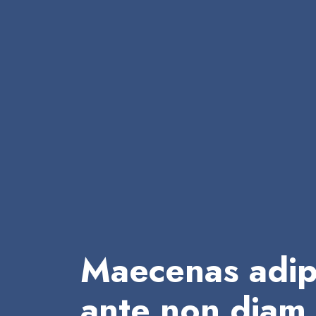
Maecenas adip
ante non diam